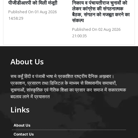
पीजीडीआरपी को मिली मंजूरी
निकाय व पंचायतीराज चुनावों को
लेकर कांग्रेस की संगठनात्मक
Published On 01 Aug 2026
बैठक, संगठन को मजबूत करने का
14:58:29
संकल्प
Published On 02 Aug 2026
21:00:35
About Us
सच कहूँ हिंदी व पंजाबी भाषा मे प्रकाशित राष्ट्रीय दैनिक अख़बार।
प्रकाशन, प्रसारण तथा डिजिटल के माध्यम से विश्वसनीय समाचारों,
सूचनाओं, सांस्कृतिक एवं नैतिक शिक्षा का प्रसार कर समाज में सकारात्मक
बदलाव लाने में प्रयासरत
Links
About Us
Contact Us