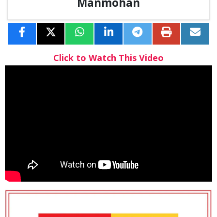
Manmohan
Click to Watch This Video