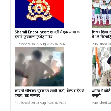
Shamli Encounter: शामली में एक लाख का
शिखर शिक्षा 
इनामी फुरकान मुठभेड़ में ढेर
में 15 खिलाड़
Published On 05 Aug 2026 16:29:46
Published On
कार से खींचकर युवक पर लाठी-डंडों, बेल्ट व ईंट से
आगरा में कोर्ट
हमला, छह नामजद
कबूली
Published On 03 Aug 2026 18:29:09
Published On