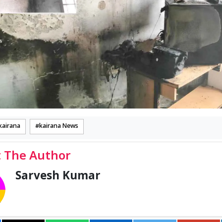
kairana
kairana News
 The Author
Sarvesh Kumar