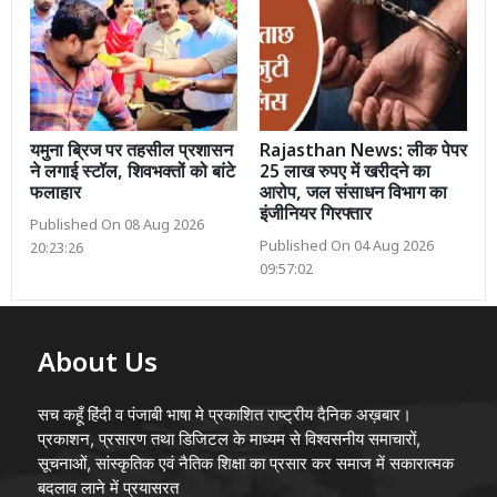
यमुना ब्रिज पर तहसील प्रशासन
Rajasthan News: लीक पेपर
ने लगाई स्टॉल, शिवभक्तों को बांटे
25 लाख रुपए में खरीदने का
फलाहार
आरोप, जल संसाधन विभाग का
इंजीनियर गिरफ्तार
Published On 08 Aug 2026
Published On 04 Aug 2026
20:23:26
09:57:02
About Us
सच कहूँ हिंदी व पंजाबी भाषा मे प्रकाशित राष्ट्रीय दैनिक अख़बार।
प्रकाशन, प्रसारण तथा डिजिटल के माध्यम से विश्वसनीय समाचारों,
सूचनाओं, सांस्कृतिक एवं नैतिक शिक्षा का प्रसार कर समाज में सकारात्मक
बदलाव लाने में प्रयासरत