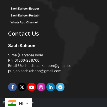
Sach Kahoon Epaper
Sach Kahoon Punjabi
WhatsApp Channel
Contact Us
Sach Kahoon
Sirsa (Haryana) India
Ph. 01666-238700
Email Us-
hindisachkahoon@gmail.com
punjabisachkahoon@gmail.com
© 2026 -
Sach Kahoon
HI