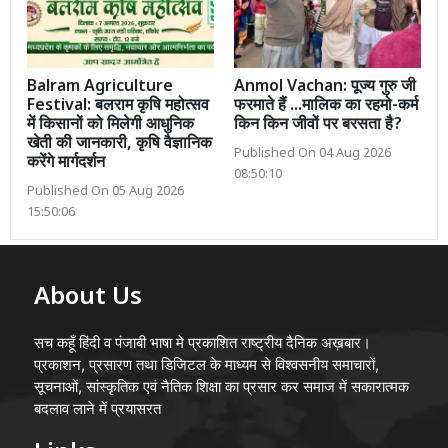
Balram Agriculture
Anmol Vachan: पूज्य गुरु जी
Festival: बलराम कृषि महोत्सव
फरमाते हैं ...मालिक का रहमो-कर्म
में किसानों को मिलेगी आधुनिक
किन किन जीवों पर बरसता है?
खेती की जानकारी, कृषि वैज्ञानिक
Published On 04 Aug 2026
करेंगे मार्गदर्शन
08:50:10
Published On 05 Aug 2026
15:50:06
About Us
सच कहूँ हिंदी व पंजाबी भाषा मे प्रकाशित राष्ट्रीय दैनिक अख़बार।
प्रकाशन, प्रसारण तथा डिजिटल के माध्यम से विश्वसनीय समाचारों,
सूचनाओं, सांस्कृतिक एवं नैतिक शिक्षा का प्रसार कर समाज में सकारात्मक
बदलाव लाने में प्रयासरत