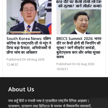
South Korea News: दक्षिण
BRICS Summit 2026: भारत
कोरिया के राष्ट्रपति ली जे म्युंग ने
दौरे पर कैसी होगी शी जिनपिंग की
लिया बड़ा फैसला, अभियोजकों से
सुरक्षा? जानें सीक्रेट कमांडो,
छीना जांच का अधिकार
बुलेटप्रूफ कार और अभेद्य सुरक्षा
कवच
Published On 04 Aug 2026
Published On 02 Aug 2026
12:46:32
16:56:51
About Us
सच कहूँ हिंदी व पंजाबी भाषा मे प्रकाशित राष्ट्रीय दैनिक अख़बार।
प्रकाशन, प्रसारण तथा डिजिटल के माध्यम से विश्वसनीय समाचारों,