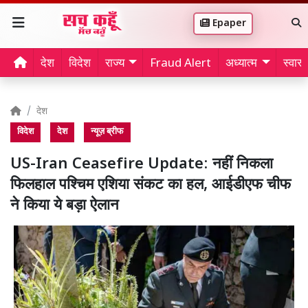
Epaper
देश
विदेश
राज्य
Fraud Alert
अध्यात्म
स्वास्थ
देश
विदेश
देश
न्यूज़ ब्रीफ
US-Iran Ceasefire Update: नहीं निकला
फिलहाल पश्चिम एशिया संकट का हल, आईडीएफ चीफ
ने किया ये बड़ा ऐलान