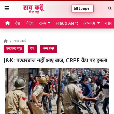
Epaper
देश
विदेश
राज्य
Fraud Alert
अध्यात्म
स्वास्थ
अन्य खबरें
फटाफट न्यूज़
देश
अन्य खबरें
J&K: पत्थरबाज नहीं आए बाज, CRPF कैंप पर हमला