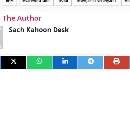
PM
Narendra Modi
visit
Benjamin Netanyahu
is
 The Author
Sach Kahoon Desk