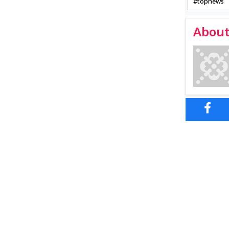
topnews
About