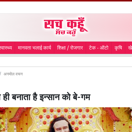
स्वास्थ्य
मानवता भलाई कार्य
शिक्षा / रोजगार
टेक - ऑटो
कृषि
ख
लुध
अनमोल वचन
 ही बनाता है इन्सान को बे-गम