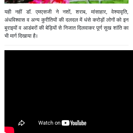
यही नहीं डॉ. एमएसजी ने नशों, शराब, मांसाहार, वेश्यावृति,
अंधविश्वास व अन्य कुरीतियों की दलदल में धंसे करोड़ों लोगों को इन
बुराइयों व आडंबरों की बेड़ियों से निजात दिलवाकर पूर्ण सुख शांति का
भी मार्ग दिखाया है।