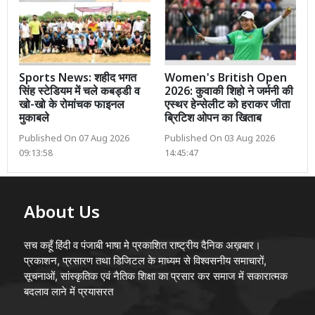
Sports News: शहीद भगत
Women's British Open
सिंह स्टेडियम में चले कबड्डी व
2026: कुवाकी शिहो ने जर्मनी की
खो-खो के रोमांचक फाइनल
एस्थर हेन्सेलीट को हराकर जीता
मुकाबले
ब्रिटिश ओपन का खिताब
Published On 07 Aug 2026
Published On 03 Aug 2026
09:13:58
14:45:47
About Us
सच कहूँ हिंदी व पंजाबी भाषा मे प्रकाशित राष्ट्रीय दैनिक अख़बार।
प्रकाशन, प्रसारण तथा डिजिटल के माध्यम से विश्वसनीय समाचारों,
सूचनाओं, सांस्कृतिक एवं नैतिक शिक्षा का प्रसार कर समाज में सकारात्मक
बदलाव लाने में प्रयासरत