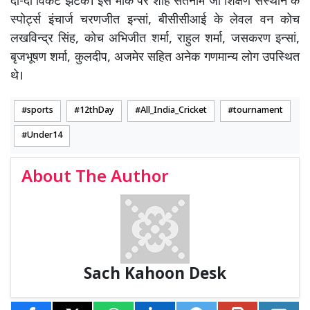
दो-दो विकट झटके। इस मौके पर शाह सतनाम जी शिक्षण संस्थान के
स्पोर्ट्स इंचार्ज चरणजीत इन्सां, बीसीसीआई के लेवल वन कोच
लखविन्द्र सिंह, कोच अभिजीत शर्मा, राहुल शर्मा, जसकरण इन्सां,
बृजभूषण शर्मा, कुलदीप, अजमेर सहित अनेक गणमान्य लोग उपस्थित
थे।
sports
12thDay
All_India_Cricket
tournament
Under14
About The Author
Sach Kahoon Desk