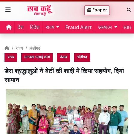
Epaper
देश
विदेश
राज्य
Fraud Alert
अध्यात्म
स्वास्थ
राज्य
चंडीगढ़
राज्य
मानवता भलाई कार्य
पंजाब
चंडीगढ़
डेरा श्रद्धालुओं ने बेटी की शादी में किया सहयोग, दिया
सामान