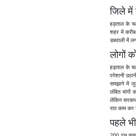
जिले मे
हड़ताल के चल
शहर में करी
डबवाली में 
लोगों क
हड़ताल के चल
परेशानी उठान
समझाने में ज
लंबित मांगों
लेकिन सरकार स
रात काम कर श
पहले भ
200 टन कचरा 