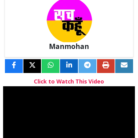
Manmohan
Click to Watch This Video