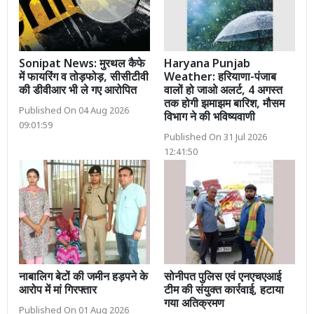
Sonipat News: मुरथल कैफे
Haryana Punjab
में फायरिंग व तोड़फोड़, सीसीटीवी
Weather: हरियाणा-पंजाब
की डीवीआर भी ले गए आरोपित
वालों हो जाओ अलर्ट, 4 अगस्त
तक होगी झमाझम बारिश, मौसम
Published On 04 Aug 2026
विभाग ने की भविष्यवाणी
09:01:59
Published On 31 Jul 2026
12:41:50
नाबालिग बेटों की जमीन हड़पने के
सोनीपत पुलिस एवं एनएचएआई
आरोप में मां गिरफ्तार
टीम की संयुक्त कार्रवाई, हटाया
गया अतिक्रमण
Published On 01 Aug 2026