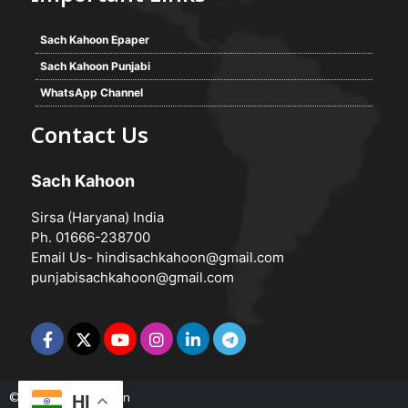
Sach Kahoon Epaper
Sach Kahoon Punjabi
WhatsApp Channel
Contact Us
Sach Kahoon
Sirsa (Haryana) India
Ph. 01666-238700
Email Us-
hindisachkahoon@gmail.com
punjabisachkahoon@gmail.com
© 2026 -
Sach Kahoon
HI