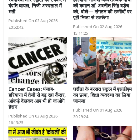
स्कॉर्पियो और स्कूटी की टक्कर में
हरियाणा भाजपा अल्पसंख्यक मोर्चा
दंपति घायल, निजी अस्पताल में
की कमान डॉ. अवनीत सिंह वड़ैच
भर्ती
को, बोले— संगठन की उम्मीदों पर
पूरी निष्ठा से उतरूंगा
Published On 02 Aug 2026
Published On 02 Aug 2026
20:52:42
15:11:25
Cancer Cases: पंजाब-
घरौंडा के बरसत स्कूल में एसडीएम
हरियाणा में तेजी से बढ़ रहा कैंसर,
का छापा, शिक्षा व्यवस्था का लिया
आंकड़े देखकर आप भी हो जाओगे
जायजा
हैरान
Published On 01 Aug 2026
Published On 03 Aug 2026
20:29:24
16:13:25