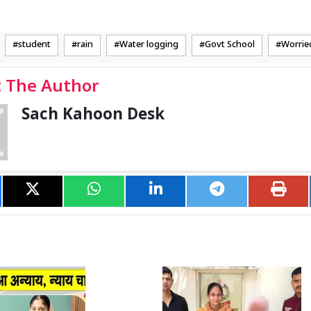
student
rain
Water logging
Govt School
Worrie
 The Author
Sach Kahoon Desk