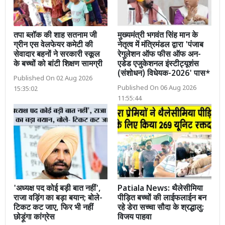
तपा ब्लॉक की शाह सतनाम जी
मुख्यमंत्री भगवंत सिंह मान के
ग्रीन एस वेलफेयर कमेटी की
नेतृत्व में मंत्रिमंडल द्वारा 'पंजाब
सेवादार बहनों ने सरकारी स्कूल
रेगुलेशन ऑफ फीस ऑफ अन-
के बच्चों को बांटी शिक्षण सामग्री
एडेड एजुकेशनल इंस्टीट्यूशंस
(संशोधन) विधेयक-2026' पास*
Published On 02 Aug 2026
Published On 06 Aug 2026
15:35:02
11:55:44
'अध्यक्ष पद कोई बड़ी बात नहीं',
Patiala News: थैलेसीमिया
राजा वड़िंग का बड़ा बयान; बोले-
पीड़ित बच्चों की लाईफलाईन बन
टिकट कट जाए, फिर भी नहीं
रहे डेरा सच्चा सौदा के श्रद्धालु:
छोड़ूंगा कांग्रेस
विजय पाहवा