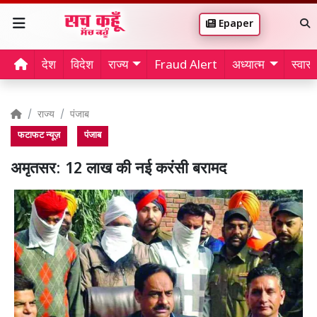
Epaper
देश
विदेश
राज्य
Fraud Alert
अध्यात्म
स्वास्थ
राज्य
पंजाब
फटाफट न्यूज़
पंजाब
अमृतसर: 12 लाख की नई करंसी बरामद