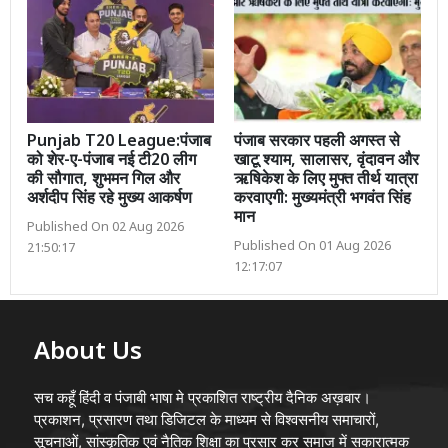
Punjab T20 League:पंजाब
पंजाब सरकार पहली अगस्त से
को शेर-ए-पंजाब नई टी20 लीग
खाटू श्याम, सालासर, वृंदावन और
की सौगात, शुभमन गिल और
ऋषिकेश के लिए मुफ्त तीर्थ यात्रा
अर्शदीप सिंह रहे मुख्य आकर्षण
करवाएगी: मुख्यमंत्री भगवंत सिंह
मान
Published On 02 Aug 2026
Published On 01 Aug 2026
21:50:17
12:17:07
About Us
सच कहूँ हिंदी व पंजाबी भाषा मे प्रकाशित राष्ट्रीय दैनिक अख़बार।
प्रकाशन, प्रसारण तथा डिजिटल के माध्यम से विश्वसनीय समाचारों,
सूचनाओं, सांस्कृतिक एवं नैतिक शिक्षा का प्रसार कर समाज में सकारात्मक