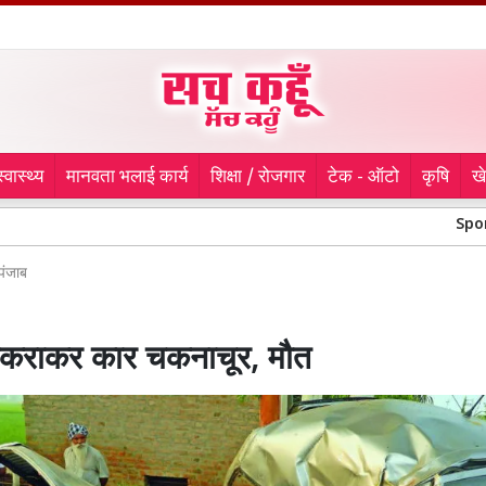
स्वास्थ्य
मानवता भलाई कार्य
शिक्षा / रोजगार
टेक - ऑटो
कृषि
ख
Sports News: शही
पंजाब
 टकराकर कार चकनाचूर, मौत