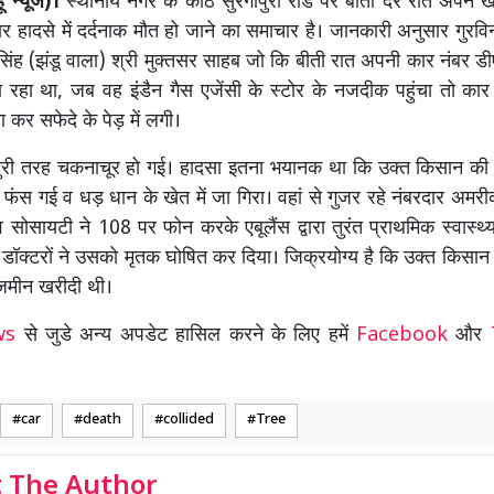
ँ न्यूज)।
स्थानीय नगर के कोठे सुरगापुरी रोड पर बीती देर रात अपने 
 हादसे में दर्दनाक मौत हो जाने का समाचार है। जानकारी अनुसार गुरविन
 सिंह (झंडू वाला) श्री मुक्तसर साहब जो कि बीती रात अपनी कार नंबर 
रहा था, जब वह इंडैन गैस एजेंसी के स्टोर के नजदीक पहुंचा तो कार 
 कर सफेदे के पेड़ में लगी।
ुरी तरह चकनाचूर हो गई। हादसा इतना भयानक था कि उक्त किसान की दोन
ी फंस गई व धड़ धान के खेत में जा गिरा। वहां से गुजर रहे नंबरदार अमरी
ोसायटी ने 108 पर फोन करके एबूलैंस द्वारा तुरंत प्राथमिक स्वास्थ्य क
ं डॉक्टरों ने उसको मृतक घोषित कर दिया। जिक्रयोग्य है कि उक्त किसान न
 जमीन खरीदी थी।
ews
से जुडे अन्य अपडेट हासिल करने के लिए हमें
Facebook
और
car
death
collided
Tree
 The Author