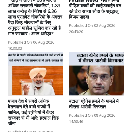
*साढ़े 4 सालों में 68 हजार से
Patiala News: थैलेसीमिया
अधिक सरकारी नौकरियां, 1.83
पीड़ित बच्चों की लाईफलाईन बन
लाख करोड़ के निवेश से 6.36
रहे डेरा सच्चा सौदा के श्रद्धालु:
लाख प्राइवेट नौकरियों के अवसर
विजय पाहवा
पैदा किए: नौजवानों के लिए
Published On 02 Aug 2026
अनुकूल माहौल सृजित कर रही है
20:43:20
मान सरकार : अमन अरोड़ा*
Published On 06 Aug 2026
10:33:32
पंजाब देश में सबसे अधिक
बटाला ग्रेनेड हमले के मामले में
वेतनमान देने वाले राज्यों में
तीसरा आरोपी गिरफ्तार
शामिल, कई श्रेणियों में केंद्र
Published On 08 Aug 2026
सरकार से भी आगे: हरपाल सिंह
14:58:46
चीमा