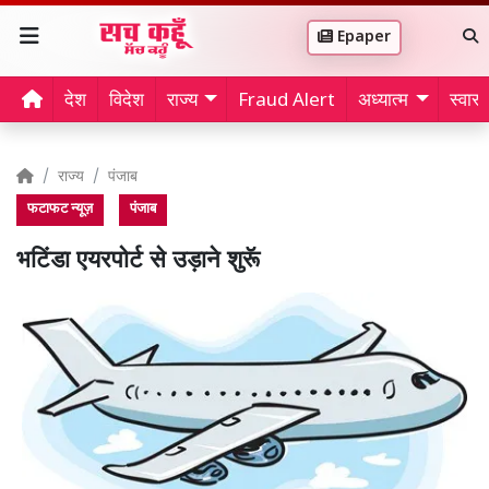
Epaper
देश
विदेश
राज्य
Fraud Alert
अध्यात्म
स्वास्थ
राज्य
पंजाब
फटाफट न्यूज़
पंजाब
भटिंडा एयरपोर्ट से उड़ाने शुरूॅ