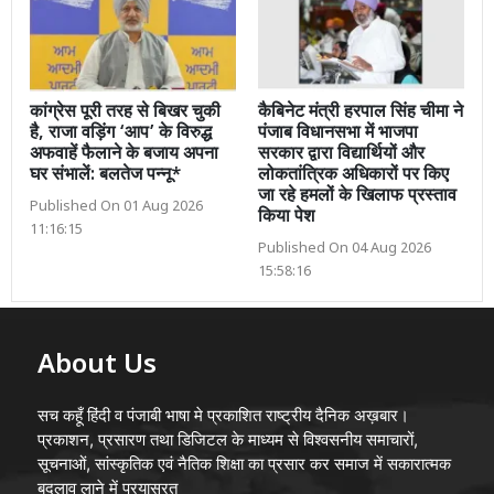
कांग्रेस पूरी तरह से बिखर चुकी
कैबिनेट मंत्री हरपाल सिंह चीमा ने
है, राजा वड़िंग ‘आप’ के विरुद्ध
पंजाब विधानसभा में भाजपा
अफवाहें फैलाने के बजाय अपना
सरकार द्वारा विद्यार्थियों और
घर संभालें: बलतेज पन्नू*
लोकतांत्रिक अधिकारों पर किए
जा रहे हमलों के खिलाफ प्रस्ताव
Published On 01 Aug 2026
किया पेश
11:16:15
Published On 04 Aug 2026
15:58:16
About Us
सच कहूँ हिंदी व पंजाबी भाषा मे प्रकाशित राष्ट्रीय दैनिक अख़बार।
प्रकाशन, प्रसारण तथा डिजिटल के माध्यम से विश्वसनीय समाचारों,
सूचनाओं, सांस्कृतिक एवं नैतिक शिक्षा का प्रसार कर समाज में सकारात्मक
बदलाव लाने में प्रयासरत