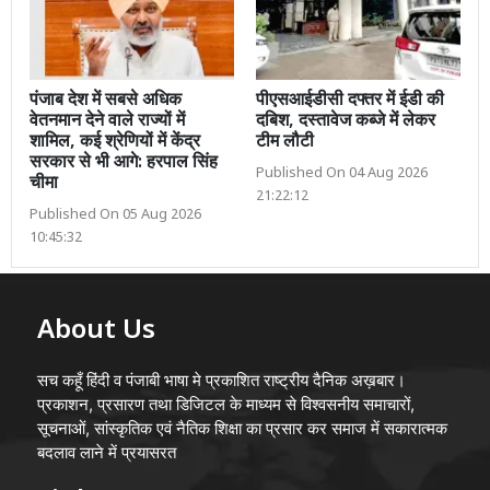
पंजाब देश में सबसे अधिक
पीएसआईडीसी दफ्तर में ईडी की
वेतनमान देने वाले राज्यों में
दबिश, दस्तावेज कब्जे में लेकर
शामिल, कई श्रेणियों में केंद्र
टीम लौटी
सरकार से भी आगे: हरपाल सिंह
Published On 04 Aug 2026
चीमा
21:22:12
Published On 05 Aug 2026
10:45:32
About Us
सच कहूँ हिंदी व पंजाबी भाषा मे प्रकाशित राष्ट्रीय दैनिक अख़बार।
प्रकाशन, प्रसारण तथा डिजिटल के माध्यम से विश्वसनीय समाचारों,
सूचनाओं, सांस्कृतिक एवं नैतिक शिक्षा का प्रसार कर समाज में सकारात्मक
बदलाव लाने में प्रयासरत