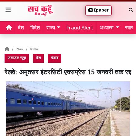
Epaper
देश
विदेश
राज्य
Fraud Alert
अध्यात्म
स्वास्थ
राज्य
पंजाब
फटाफट न्यूज़
देश
पंजाब
रेलवे: अमृतसर इंटरसिटी एक्सप्रेस 15 जनवरी तक रद्द