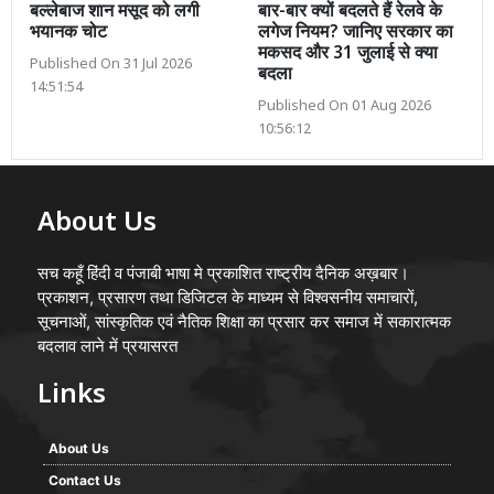
बल्लेबाज शान मसूद को लगी
बार-बार क्यों बदलते हैं रेलवे के
भयानक चोट
लगेज नियम? जानिए सरकार का
मकसद और 31 जुलाई से क्या
Published On 31 Jul 2026
बदला
14:51:54
Published On 01 Aug 2026
10:56:12
About Us
सच कहूँ हिंदी व पंजाबी भाषा मे प्रकाशित राष्ट्रीय दैनिक अख़बार।
प्रकाशन, प्रसारण तथा डिजिटल के माध्यम से विश्वसनीय समाचारों,
सूचनाओं, सांस्कृतिक एवं नैतिक शिक्षा का प्रसार कर समाज में सकारात्मक
बदलाव लाने में प्रयासरत
Links
About Us
Contact Us