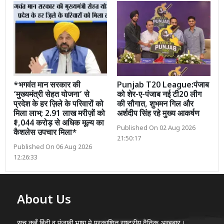
*भगवंत मान सरकार की
Punjab T20 League:पंजाब
‘मुख्यमंत्री सेहत योजना’ से
को शेर-ए-पंजाब नई टी20 लीग
प्रदेश के हर ज़िले के परिवारों को
की सौगात, शुभमन गिल और
मिला लाभ; 2.91 लाख मरीज़ों को
अर्शदीप सिंह रहे मुख्य आकर्षण
₹1,044 करोड़ से अधिक मूल्य का
Published On 02 Aug 2026
कैशलेस उपचार मिला*
21:50:17
Published On 06 Aug 2026
12:26:33
About Us
सच कहूँ हिंदी व पंजाबी भाषा मे प्रकाशित राष्ट्रीय दैनिक अख़बार।