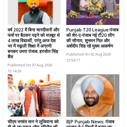
वर्ष 2022 में बिना चारदीवारी और
Punjab T20 League:पंजाब
फर्श पर बैठकर पढ़ने को मजबूर थे
को शेर-ए-पंजाब नई टी20 लीग
4 लाख विद्यार्थी, परंतु आज देश
की सौगात, शुभमन गिल और
भर में स्कूली शिक्षा में अग्रणी
अर्शदीप सिंह रहे मुख्य आकर्षण
बनकर उभरा पंजाब: हरजोत सिंह
Published On 02 Aug 2026
बैंस
21:50:17
Published On 07 Aug 2026
12:14:28
सीएम भगवंत मान ने लुधियाना को
BJP Punjab News: पंजाब