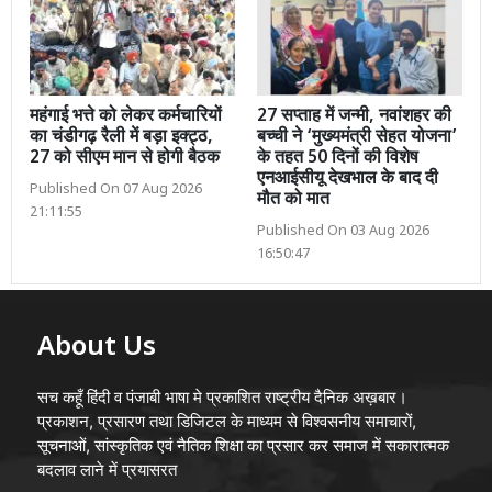
महंगाई भत्ते को लेकर कर्मचारियों
27 सप्ताह में जन्मी, नवांशहर की
का चंडीगढ़ रैली में बड़ा इक्ट्ठ,
बच्ची ने ‘मुख्यमंत्री सेहत योजना’
27 को सीएम मान से होगी बैठक
के तहत 50 दिनों की विशेष
एनआईसीयू देखभाल के बाद दी
Published On 07 Aug 2026
मौत को मात
21:11:55
Published On 03 Aug 2026
16:50:47
About Us
सच कहूँ हिंदी व पंजाबी भाषा मे प्रकाशित राष्ट्रीय दैनिक अख़बार।
प्रकाशन, प्रसारण तथा डिजिटल के माध्यम से विश्वसनीय समाचारों,
सूचनाओं, सांस्कृतिक एवं नैतिक शिक्षा का प्रसार कर समाज में सकारात्मक
बदलाव लाने में प्रयासरत