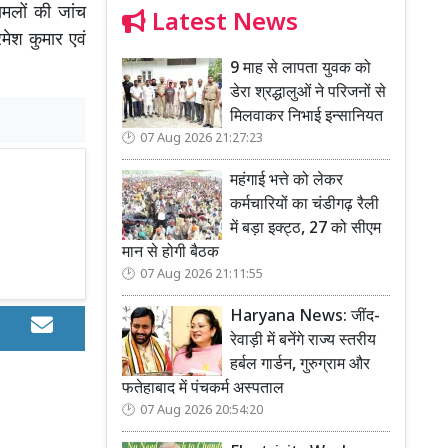
ामलों की जांच
Latest News
रमेश कुमार एवं
9 माह से लापता युवक को
डेरा श्रद्धालुओं ने परिजनों से
मिलवाकर निभाई इन्सानियत
07 Aug 2026 21:27:23
महंगाई भत्ते को लेकर
कर्मचारियों का चंडीगढ़ रैली
में बड़ा इक्ट्ठ, 27 को सीएम
मान से होगी बैठक
07 Aug 2026 21:11:55
Haryana News: जींद-
रेवाड़ी में बनेंगे राज्य स्तरीय
हर्बल गार्डन, गुरुग्राम और
फतेहाबाद में पंचकर्म अस्पताल
07 Aug 2026 20:54:20