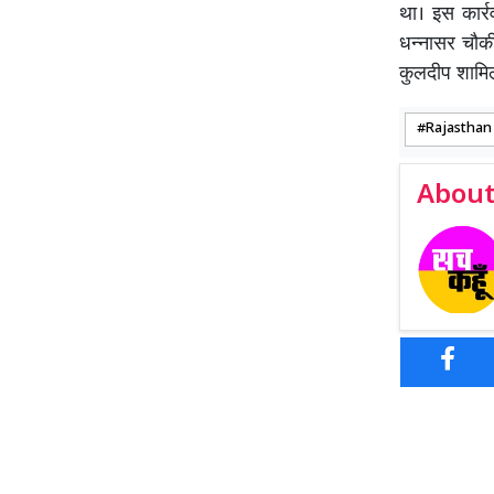
था। इस कार्र
धन्नासर चौकी 
कुलदीप शामि
Rajasthan
About