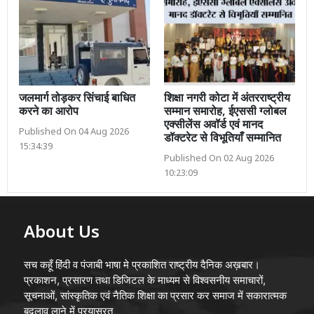
जलमार्ग तोड़कर सिंचाई बाधित
शिक्षा नगरी कोटा में अंतरराष्ट्रीय
करने का आरोप
सम्मान समारोह, ईएससी ग्लोबल
एक्सीलेंस अवॉर्ड एवं मानद
Published On 04 Aug 2026
डॉक्टरेट से विभूतियाँ सम्मानित
15:34:39
Published On 02 Aug 2026
10:23:09
About Us
सच कहूँ हिंदी व पंजाबी भाषा मे प्रकाशित राष्ट्रीय दैनिक अख़बार।
प्रकाशन, प्रसारण तथा डिजिटल के माध्यम से विश्वसनीय समाचारों,
सूचनाओं, सांस्कृतिक एवं नैतिक शिक्षा का प्रसार कर समाज में सकारात्मक
बदलाव लाने में प्रयासरत