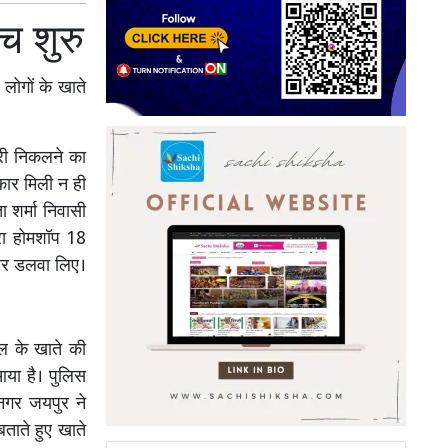
च शुरु
ोगों के खाते
री निकलने का
कार मिली न ही
 शर्मा निवासी
ारा होमशॉप 18
जार डलवा लिए।
बल के खाते की
या है। पुलिस
नगर जयपुर ने
ताते हुए खाते