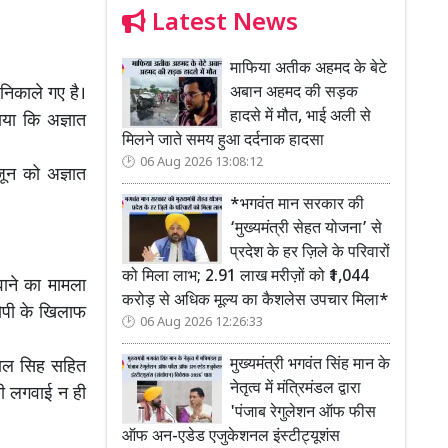
Latest News
माफिया अतीक अहमद के बेटे
अबान अहमद की सड़क
निकाले गए है।
हादसे में मौत, भाई अली से
ाया कि अज्ञात
मिलने जाते समय हुआ दर्दनाक हादसा
06 Aug 2026 13:08:12
जून को अज्ञात
*भगवंत मान सरकार की
‘मुख्यमंत्री सेहत योजना’ से
प्रदेश के हर ज़िले के परिवारों
को मिला लाभ; 2.91 लाख मरीज़ों को ₹1,044
ाने का मामला
करोड़ से अधिक मूल्य का कैशलेस उपचार मिला*
ोपी के खिलाफ
06 Aug 2026 12:26:33
मुख्यमंत्री भगवंत सिंह मान के
पाल सिह सहित
नेतृत्व में मंत्रिमंडल द्वारा
री लगवाई न ही
'पंजाब रेगुलेशन ऑफ फीस
ऑफ अन-एडेड एजुकेशनल इंस्टीट्यूशंस