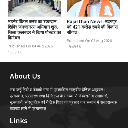
भटनेर किंग्स क्लब का रक्तदान
Rajasthan News: उदयपुर
शिविर जनजागरण अभियान शुरू,
को 421 करोड़ रुपये की विकास
जिला कलक्टर ने किया पोस्टर का
सौगात
विमोचन
Published On 02 Aug 2026
Published On 04 Aug 2026
19:49:56
15:33:17
About Us
सच कहूँ हिंदी व पंजाबी भाषा मे प्रकाशित राष्ट्रीय दैनिक अख़बार।
प्रकाशन, प्रसारण तथा डिजिटल के माध्यम से विश्वसनीय समाचारों,
सूचनाओं, सांस्कृतिक एवं नैतिक शिक्षा का प्रसार कर समाज में सकारात्मक
बदलाव लाने में प्रयासरत
Links