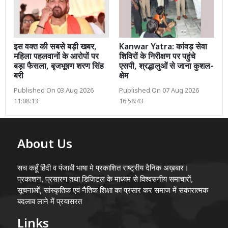
इस वक्त की सबसे बड़ी खबर,
Kanwar Yatra: कांवड़ सेवा
महिला पहलवानों के आरोपों पर
शिविरों के निरीक्षण पर पहुंचे
बड़ा फैसला, बृजभूषण शरण सिंह
एसपी, श्रद्धालुओं से जाना कुशल-
बरी
क्षेम
Published On 03 Aug 2026
Published On 07 Aug 2026
11:08:13
16:58:43
About Us
सच कहूँ हिंदी व पंजाबी भाषा मे प्रकाशित राष्ट्रीय दैनिक अख़बार।
प्रकाशन, प्रसारण तथा डिजिटल के माध्यम से विश्वसनीय समाचारों,
सूचनाओं, सांस्कृतिक एवं नैतिक शिक्षा का प्रसार कर समाज में सकारात्मक
बदलाव लाने में प्रयासरत
Links