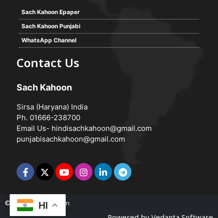
Sach Kahoon Epaper
Sach Kahoon Punjabi
WhatsApp Channel
Contact Us
Sach Kahoon
Sirsa (Haryana) India
Ph. 01666-238700
Email Us-
hindisachkahoon@gmail.com
punjabisachkahoon@gmail.com
© 2026 -
Sach Kahoon
HI