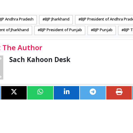
BJP Andhra Pradesh
BJP Jharkhand
BJP President of Andhra Prad
ent of Jharkhand
BJP President of Punjab
BJP Punjab
BJP 
 The Author
Sach Kahoon Desk