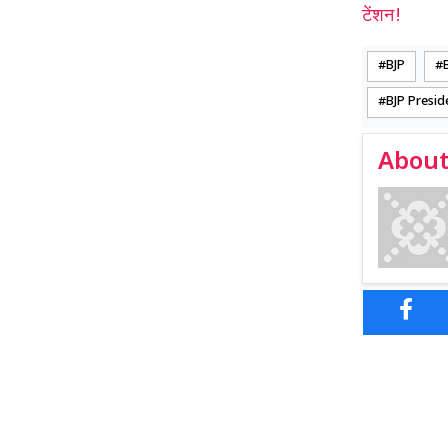
टेंशन!
BJP
BJP Presid
About