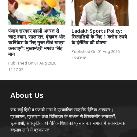
पंजाब सरकार पहली अगस्त से
Ladakh Sports Policy:
खाटू श्याम, सालासर, वृंदावन और
खिलाड़ियों के लिए 1 करोड़ रुपये
ऋषिकेश के लिए मुफ्त तीर्थ यात्रा
के इंसेंटिव की घोषणा
करवाएगी: मुख्यमंत्री भगवंत सिंह
Published On 01 Aug 2026
मान
16:43:18
Published On 01 Aug 2026
12:17:07
About Us
सच कहूँ हिंदी व पंजाबी भाषा मे प्रकाशित राष्ट्रीय दैनिक अख़बार।
प्रकाशन, प्रसारण तथा डिजिटल के माध्यम से विश्वसनीय समाचारों,
सूचनाओं, सांस्कृतिक एवं नैतिक शिक्षा का प्रसार कर समाज में सकारात्मक
बदलाव लाने में प्रयासरत