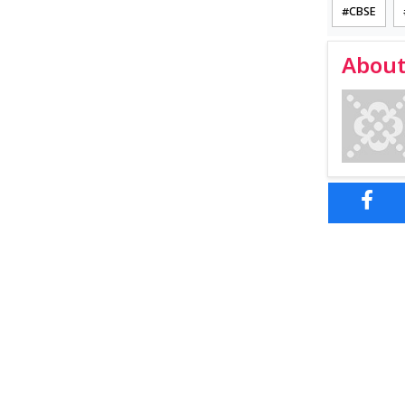
CBSE
About