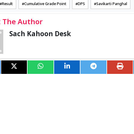
Result
Cumulative Grade Point
DPS
Savikarti Panghal
 The Author
Sach Kahoon Desk