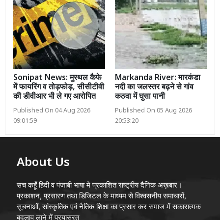
Sonipat News: मुरथल कैफे
Markanda River: मारकंडा
में फायरिंग व तोड़फोड़, सीसीटीवी
नदी का जलस्तर बढ़ने से गांव
की डीवीआर भी ले गए आरोपित
कठवा में घुसा पानी
Published On 04 Aug 2026
Published On 05 Aug 2026
09:01:59
20:53:20
About Us
सच कहूँ हिंदी व पंजाबी भाषा मे प्रकाशित राष्ट्रीय दैनिक अख़बार।
प्रकाशन, प्रसारण तथा डिजिटल के माध्यम से विश्वसनीय समाचारों,
सूचनाओं, सांस्कृतिक एवं नैतिक शिक्षा का प्रसार कर समाज में सकारात्मक
बदलाव लाने में प्रयासरत