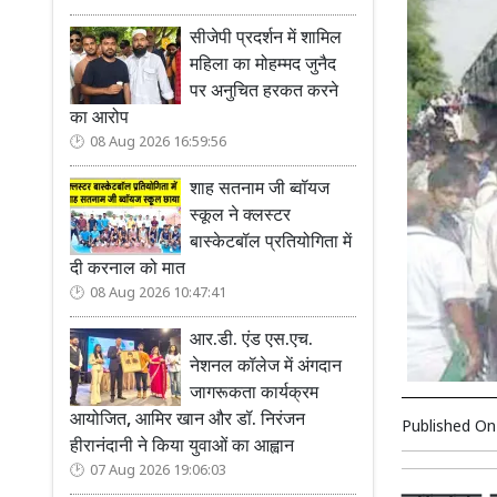
सीजेपी प्रदर्शन में शामिल
महिला का मोहम्मद जुनैद
पर अनुचित हरकत करने
का आरोप
08 Aug 2026 16:59:56
शाह सतनाम जी ब्वॉयज
स्कूल ने क्लस्टर
बास्केटबॉल प्रतियोगिता में
दी करनाल को मात
08 Aug 2026 10:47:41
आर.डी. एंड एस.एच.
नेशनल कॉलेज में अंगदान
जागरूकता कार्यक्रम
आयोजित, आमिर खान और डॉ. निरंजन
Published O
हीरानंदानी ने किया युवाओं का आह्वान
07 Aug 2026 19:06:03