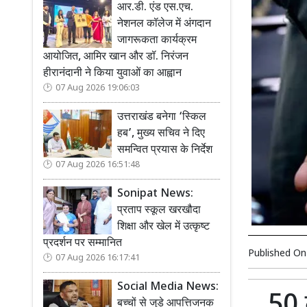
आर.डी. एंड एस.एच.
नेशनल कॉलेज में अंगदान
जागरूकता कार्यक्रम
आयोजित, आमिर खान और डॉ. निरंजन
हीरानंदानी ने किया युवाओं का आह्वान
07 Aug 2026 19:06:03
उत्तराखंड बनेगा ‘स्किल
हब’, मुख्य सचिव ने दिए
समन्वित प्रयास के निर्देश
07 Aug 2026 16:51:48
Sonipat News:
प्रताप स्कूल खरखौदा
शिक्षा और खेल में उत्कृष्ट
प्रदर्शन पर सम्मानित
Published O
07 Aug 2026 16:17:41
Social Media News:
50 
बच्चों से जुड़े आपत्तिजनक