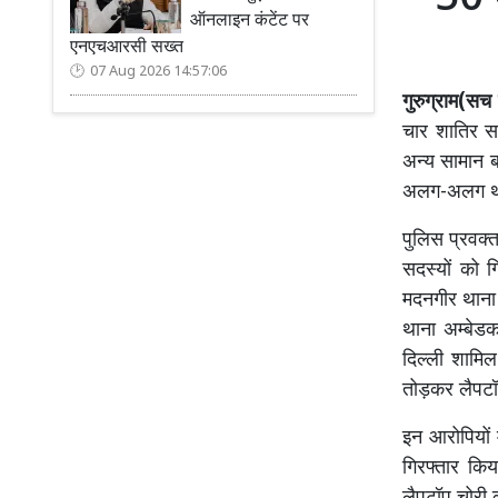
ऑनलाइन कंटेंट पर
एनएचआरसी सख्त
07 Aug 2026 14:57:06
गुरुग्राम(सच 
चार शातिर सद
अन्य सामान ब
अलग-अलग थानो
पुलिस प्रवक्
सदस्यों को 
मदनगीर थाना 
थाना अम्बेड
दिल्ली शामिल 
तोड़कर लैपटॉप
इन आरोपियों 
गिरफ्तार कि