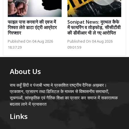
फाइल पास करवाने की एवज में
Sonipat News: मुरथल कैफे
रिश्वत लेते डाटा एंट्री आप्रेटर
में फायरिंग व तोड़फोड़, सीसीटीवी
गिरफ्तार
की डीवीआर भी ले गए आरोपित
Published On 04 Aug 2026
Published On 04 Aug 2026
18:37:29
09:01:59
About Us
सच कहूँ हिंदी व पंजाबी भाषा मे प्रकाशित राष्ट्रीय दैनिक अख़बार।
प्रकाशन, प्रसारण तथा डिजिटल के माध्यम से विश्वसनीय समाचारों,
सूचनाओं, सांस्कृतिक एवं नैतिक शिक्षा का प्रसार कर समाज में सकारात्मक
बदलाव लाने में प्रयासरत
Links