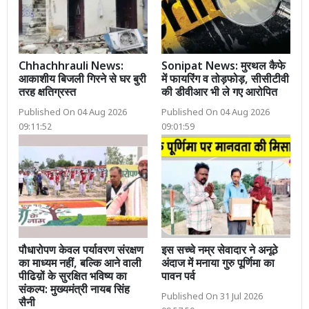
Chhachhrauli News:
Sonipat News: मुरथल कैफे
आकाशीय बिजली गिरने से घर बुरी
में फायरिंग व तोड़फोड़, सीसीटीवी
तरह क्षतिग्रस्त
की डीवीआर भी ले गए आरोपित
Published On 04 Aug 2026
Published On 04 Aug 2026
09:11:52
09:01:59
पौधारोपण केवल पर्यावरण संरक्षण
इस सच्चे नम्र सेवादार ने अनूठे
का माध्यम नहीं, बल्कि आने वाली
अंदाज में मनाया गुरु पूर्णिमा का
पीढिय़ों के सुरक्षित भविष्य का
पावन पर्व
संकल्प: मुख्यमंत्री नायब सिंह
Published On 31 Jul 2026
सैनी