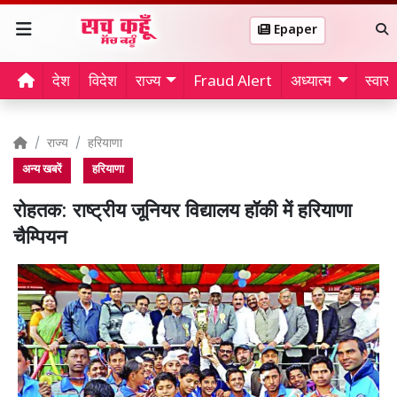
Epaper
देश
विदेश
राज्य
Fraud Alert
अध्यात्म
स्वास्थ
राज्य
हरियाणा
अन्य खबरें
हरियाणा
रोहतक: राष्ट्रीय जूनियर विद्यालय हॉकी में हरियाणा
चैम्पियन