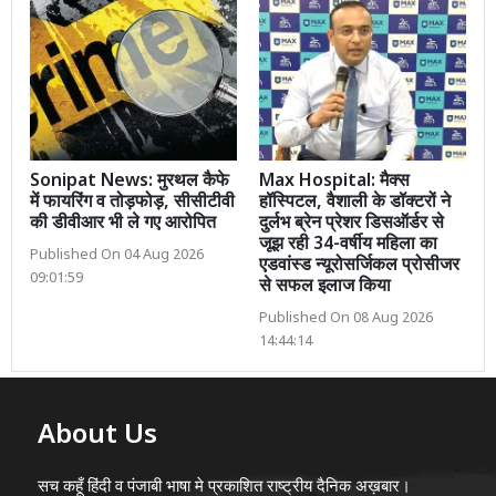
Sonipat News: मुरथल कैफे
Max Hospital: मैक्स
में फायरिंग व तोड़फोड़, सीसीटीवी
हॉस्पिटल, वैशाली के डॉक्टरों ने
की डीवीआर भी ले गए आरोपित
दुर्लभ ब्रेन प्रेशर डिसऑर्डर से
जूझ रही 34-वर्षीय महिला का
Published On 04 Aug 2026
एडवांस्ड न्यूरोसर्जिकल प्रोसीजर
09:01:59
से सफल इलाज किया
Published On 08 Aug 2026
14:44:14
About Us
सच कहूँ हिंदी व पंजाबी भाषा मे प्रकाशित राष्ट्रीय दैनिक अख़बार।