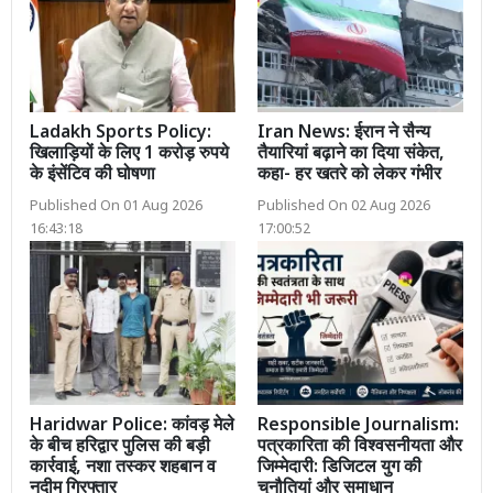
Ladakh Sports Policy:
Iran News: ईरान ने सैन्य
खिलाड़ियों के लिए 1 करोड़ रुपये
तैयारियां बढ़ाने का दिया संकेत,
के इंसेंटिव की घोषणा
कहा- हर खतरे को लेकर गंभीर
Published On 01 Aug 2026
Published On 02 Aug 2026
16:43:18
17:00:52
Haridwar Police: कांवड़ मेले
Responsible Journalism:
के बीच हरिद्वार पुलिस की बड़ी
पत्रकारिता की विश्वसनीयता और
कार्रवाई, नशा तस्कर शहबान व
जिम्मेदारी: डिजिटल युग की
नदीम गिरफ्तार
चुनौतियां और समाधान