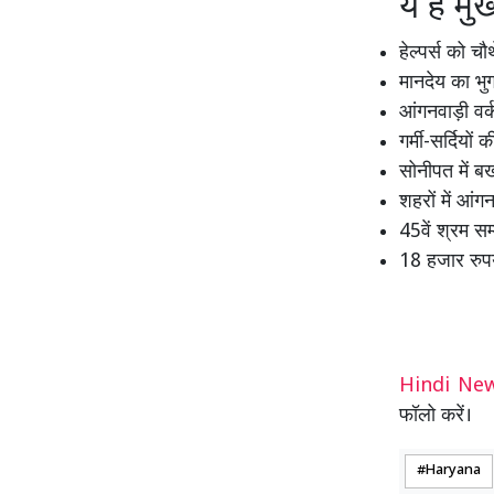
ये हैं मुख
हेल्पर्स को च
मानदेय का भ
आंगनवाड़ी वर्क
गर्मी-सर्दियो
सोनीपत में बर
शहरों में आंग
45वें श्रम सम
18 हजार रुपय
Hindi N
फॉलो करें।
Haryana