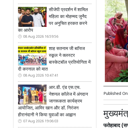
सीजेपी प्रदर्शन में शामिल
महिला का मोहम्मद जुनैद
पर अनुचित हरकत करने
का आरोप
08 Aug 2026 16:59:56
शाह सतनाम जी ब्वॉयज
स्कूल ने क्लस्टर
बास्केटबॉल प्रतियोगिता में
दी करनाल को मात
08 Aug 2026 10:47:41
आर.डी. एंड एस.एच.
Published O
नेशनल कॉलेज में अंगदान
जागरूकता कार्यक्रम
आयोजित, आमिर खान और डॉ. निरंजन
मुख्यमं
हीरानंदानी ने किया युवाओं का आह्वान
07 Aug 2026 19:06:03
फतेहाबाद (सच