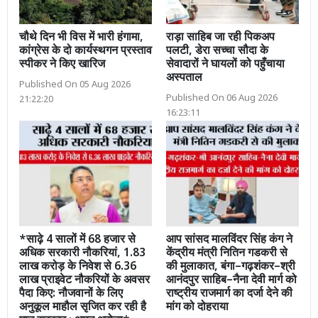
चौथे दिन भी विस में भारी हंगामा,
राड़ा साहिब जा रही पिकअप
कांग्रेस के दो कार्यस्थगन प्रस्ताव
पलटी, डेरा सच्चा सौदा के
स्पीकर ने किए खारिज
सेवादारों ने घायलों को पहुँचाया
अस्पताल
Published On 05 Aug 2026
Published On 06 Aug 2026
21:22:20
16:23:11
*साढ़े 4 सालों में 68 हजार से
आप सांसद मालविंदर सिंह कंग ने
अधिक सरकारी नौकरियां, 1.83
केंद्रीय मंत्री नितिन गडकरी से
लाख करोड़ के निवेश से 6.36
की मुलाकात, बंगा–गढ़शंकर–श्री
लाख प्राइवेट नौकरियों के अवसर
आनंदपुर साहिब–नैना देवी मार्ग को
पैदा किए: नौजवानों के लिए
राष्ट्रीय राजमार्ग का दर्जा देने की
अनुकूल माहौल सृजित कर रही है
मांग को दोहराया