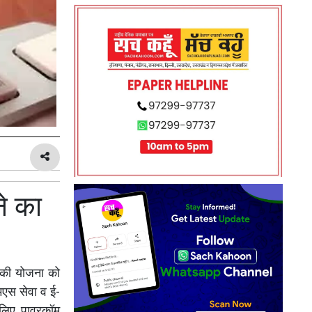
े का
 की योजना को
मएस सेवा व ई-
 लिए पावरकॉम