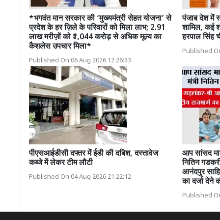
*भगवंत मान सरकार की ‘मुख्यमंत्री सेहत योजना’ से
पंजाब देश में 
प्रदेश के हर ज़िले के परिवारों को मिला लाभ; 2.91
शामिल, कई श्र
लाख मरीज़ों को ₹1,044 करोड़ से अधिक मूल्य का
हरपाल सिंह च
कैशलेस उपचार मिला*
Published On
Published On 06 Aug 2026 12:26:33
पीएसआईडीसी दफ्तर में ईडी की दबिश, दस्तावेज
आप सांसद मालव
कब्जे में लेकर टीम लौटी
नितिन गडकरी 
आनंदपुर साहिब–
Published On 04 Aug 2026 21:22:12
का दर्जा देने 
Published On