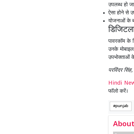
उपलब्ध हो ज
ऐसा होने से 
योजनाओं के ब
डिजिटला
पावरकॉम के ड
उनके मोबाइल 
उपभोक्ताओं क
परविंदर सिंह
Hindi N
फॉलो करें।
punjab
About