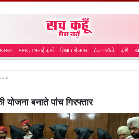
स्वास्थ्य
मानवता भलाई कार्य
शिक्षा / रोजगार
टेक - ऑटो
कृषि
ख
9 माह स
पंजाब
ी योजना बनाते पांच गिरफ्तार