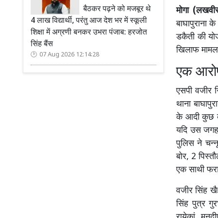
बैठकर पढ़ने को मजबूर थे
मोगा (लखवीर
4 लाख विद्यार्थी, परंतु आज देश भर में स्कूली
बाघापुराना के
शिक्षा में अग्रणी बनकर उभरा पंजाब: हरजोत
डकैती की योज
सिंह बैंस
खिलाफ मामला 
07 Aug 2026 12:14:28
एक आरोप
एसपी वजीर सि
थाना बाघापुर
के आदी कुछ व
यदि उस जगह प
पुलिस ने चन्
बोर, 2 पिस्
एक साथी फरार
वजीर सिंह खैह
सिंह पुत्र ग
रायेकां, मनद