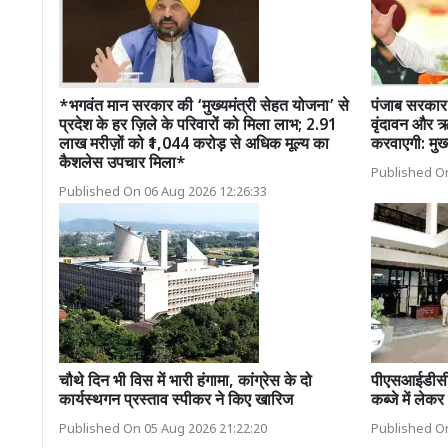
*भगवंत मान सरकार की ‘मुख्यमंत्री सेहत योजना’ से
पंजाब सरकार 
प्रदेश के हर ज़िले के परिवारों को मिला लाभ; 2.91
वृंदावन और ऋष
लाख मरीज़ों को ₹1,044 करोड़ से अधिक मूल्य का
करवाएगी: मुख्
कैशलेस उपचार मिला*
Published On
Published On 06 Aug 2026 12:26:33
चौथे दिन भी विस में भारी हंगामा, कांग्रेस के दो
पीएसआईडीसी द
कार्यस्थगन प्रस्ताव स्पीकर ने किए खारिज
कब्जे में लेक
Published On 05 Aug 2026 21:22:20
Published On